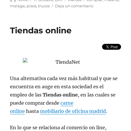
el
en
malaga
,
pisos
,
trucos
Deja un comentario
Trucos
para
encontrar
Tiendas online
pisos
en
Madrid
Una alternativa cada vez más habitual y que se
encuentra en auge en esta sociedad es el
empleo de las
Tiendas online
, en las cuales se
puede comprar desde
carne
online
hasta
mobiliario de oficina madrid
.
En lo que se relaciona al comercio on line,