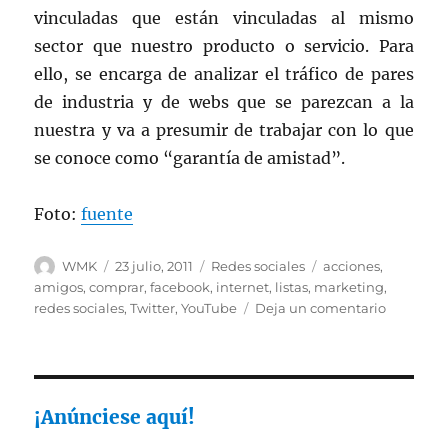
vinculadas que están vinculadas al mismo
sector que nuestro producto o servicio. Para
ello, se encarga de analizar el tráfico de pares
de industria y de webs que se parezcan a la
nuestra y va a presumir de trabajar con lo que
se conoce como “garantía de amistad”.
Foto:
fuente
Autor
Publicado
Categorías
Etiquetas
WMK
23 julio, 2011
Redes sociales
acciones
,
el
amigos
,
comprar
,
facebook
,
internet
,
listas
,
marketing
,
en
redes sociales
,
Twitter
,
YouTube
Deja un comentario
Puedes
comprar
“amigos”
en
las
¡Anúnciese aquí!
redes