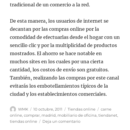
tradicional de un comercio a la red.
De esta manera, los usuarios de internet se
decantan por las compras online por la
comodidad de efectuarlas desde el hogar con un
sencillo clic y por la multiplicidad de productos
mostrados. El ahorro se hace notable en
muchos sites en los cuales por una cierta
cantidad, los costos de envío son gratuitos.
También, realizando las compras por este canal
evitarás los embotellamientos típicos de la
ciudad y los establecimientos comerciales.
Autor
Publicado
Categorías
Etiquetas
WMK
10 octubre, 2011
Tiendas online
carne
el
online
,
comprar
,
madrid
,
mobiliario de oficina
,
tiendanet
,
en
tiendas online
Deja un comentario
Tiendas