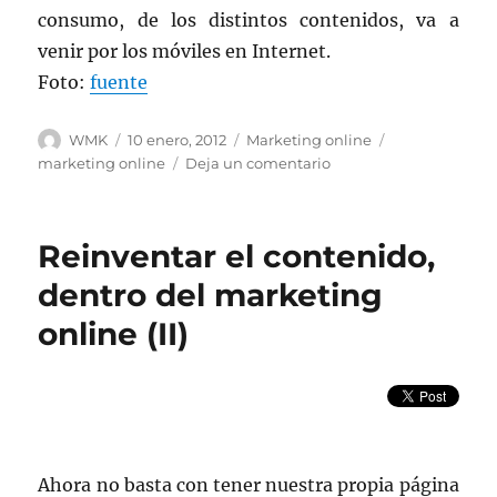
consumo, de los distintos contenidos, va a
venir por los móviles en Internet.
Foto:
fuente
Autor
Publicado
Categorías
Etiquetas
WMK
10 enero, 2012
Marketing online
el
en
marketing online
Deja un comentario
Reinventar
el
contenido,
Reinventar el contenido,
dentro
del
dentro del marketing
marketing
online (II)
online
(III)
Ahora no basta con tener nuestra propia página