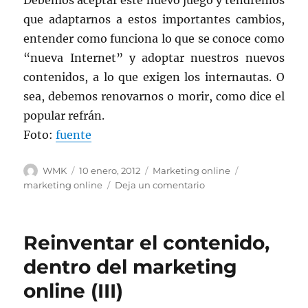
Debemos aceptar este nuevo juego y tendremos
que adaptarnos a estos importantes cambios,
entender como funciona lo que se conoce como
“nueva Internet” y adoptar nuestros nuevos
contenidos, a lo que exigen los internautas. O
sea, debemos renovarnos o morir, como dice el
popular refrán.
Foto:
fuente
Autor
Publicado
Categorías
Etiquetas
WMK
10 enero, 2012
Marketing online
el
en
marketing online
Deja un comentario
Reinventar
el
contenido,
Reinventar el contenido,
dentro
del
dentro del marketing
marketing
online (III)
online
(IV)