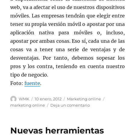
web, va a afectar el uso de nuestros dispositivos
móviles. Las empresas tendrán que elegir entre
tener su propia versión móvil o apostar por una
aplicación nativa para móviles o, incluso,
apostar por ambas cosas. Eso sí, cada una de las
cosas va a tener una serie de ventajas y de
desventajas. Por tanto, debemos sopesar los
pros y los contra, teniendo en cuenta nuestro
tipo de negocio.
Foto:
fuente
.
Autor
Publicado
Categorías
Etiquetas
WMK
10 enero, 2012
Marketing online
el
en
marketing online
Deja un comentario
Nuevas
herramientas
para
Nuevas herramientas
el