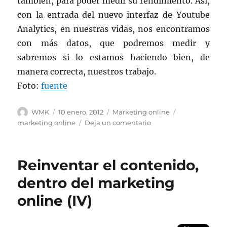
también, para poder medir su rendimiento. Así,
con la entrada del nuevo interfaz de Youtube
Analytics, en nuestras vidas, nos encontramos
con más datos, que podremos medir y
sabremos si lo estamos haciendo bien, de
manera correcta, nuestros trabajo.
Foto:
fuente
Autor
Publicado
Categorías
Etiquetas
WMK
10 enero, 2012
Marketing online
el
en
marketing online
Deja un comentario
Nuevas
herramientas
para
Reinventar el contenido,
el
Marketing
dentro del marketing
Online,
online (IV)
para
el
año