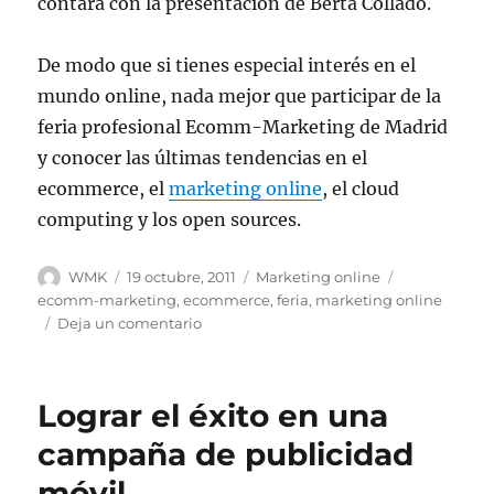
contará con la presentación de Berta Collado.
De modo que si tienes especial interés en el
mundo online, nada mejor que participar de la
feria profesional Ecomm-Marketing de Madrid
y conocer las últimas tendencias en el
ecommerce, el
marketing online
, el cloud
computing y los open sources.
Autor
Publicado
Categorías
Etiquetas
WMK
19 octubre, 2011
Marketing online
el
ecomm-marketing
,
ecommerce
,
feria
,
marketing online
en
Deja un comentario
Ecomm-
Marketing
de
Lograr el éxito en una
Madrid:
se
campaña de publicidad
avecina
móvil
la