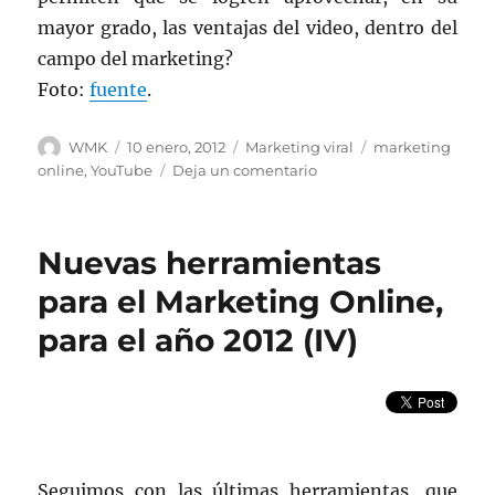
mayor grado, las ventajas del video, dentro del
campo del marketing?
Foto:
fuente
.
Autor
Publicado
Categorías
Etiquetas
WMK
10 enero, 2012
Marketing viral
marketing
el
en
online
,
YouTube
Deja un comentario
Youtube,
videos
online
Nuevas herramientas
para
publicidad
para el Marketing Online,
de
para el año 2012 (IV)
las
marcas
Seguimos con las últimas herramientas, que