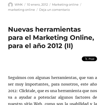
Autor
Publicado
Categorías
Etiquetas
WMK
10 enero, 2012
Marketing online
el
en
marketing online
Deja un comentario
Nuevas
herramientas
para
Nuevas herramientas
el
Marketing
para el Marketing Online,
Online,
para el año 2012 (II)
para
el
año
2012
(III)
Seguimos con algunas herramientas, que van a
ser muy importantes, para nosotros, este año
2012: Clicktale, que es una herramienta que nos
va a ayudar a potenciar algunos factores de
nuestro sitio Web, como son la usabilidad y la