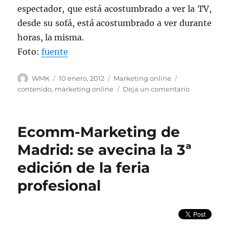
espectador, que está acostumbrado a ver la TV,
desde su sofá, está acostumbrado a ver durante
horas, la misma.
Foto:
fuente
Autor
Publicado
Categorías
Etiquetas
WMK
10 enero, 2012
Marketing online
el
en
contenido
,
marketing online
Deja un comentario
Reinventar
el
contenido,
Ecomm-Marketing de
dentro
del
Madrid: se avecina la 3ª
marketing
edición de la feria
online
(II)
profesional