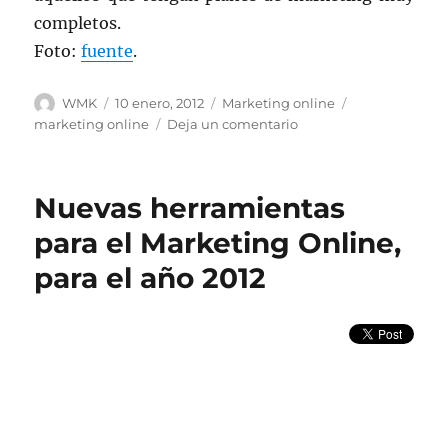
completos.
Foto:
fuente
.
Autor
Publicado
Categorías
Etiquetas
WMK
10 enero, 2012
Marketing online
el
en
marketing online
Deja un comentario
Nuevas
herramientas
para
Nuevas herramientas
el
Marketing
para el Marketing Online,
Online,
para el año 2012
para
el
año
2012
(II)