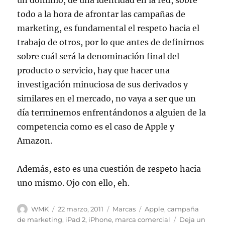
todo a la hora de afrontar las campañas de
marketing, es fundamental el respeto hacia el
trabajo de otros, por lo que antes de definirnos
sobre cuál será la denominación final del
producto o servicio, hay que hacer una
investigación minuciosa de sus derivados y
similares en el mercado, no vaya a ser que un
día terminemos enfrentándonos a alguien de la
competencia como es el caso de Apple y
Amazon.
Además, esto es una cuestión de respeto hacia
uno mismo. Ojo con ello, eh.
Autor
Publicado
Categorías
Etiquetas
WMK
22 marzo, 2011
Marcas
Apple
,
campaña
el
de marketing
,
iPad 2
,
iPhone
,
marca comercial
Deja un