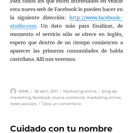
Para todos los que estén interesados en visitar
esta nueva web de Facebook lo pueden hacer en
la siguiente dirección:
http://www.facebook-
studio.com
. Un dato más para finalizar, de
momento el servicio sólo se ofrece en inglés,
espero que dentro de un tiempo comiencen a
aparecer las primeras comunidades de habla
castellana. Allí nos veremos.
Autor
Publicado
Categorías
Etiquetas
WMK
26 abril, 2011
Marketing online
blog de
el
marketing
,
facebook
,
marca comercial
,
marketing online
,
en
redes sociales
Deja un comentario
Facebook
Studio
para
Cuidado con tu nombre
los