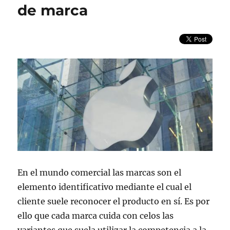
Social
de marca
Media
Marketing
En el mundo comercial las marcas son el
elemento identificativo mediante el cual el
cliente suele reconocer el producto en sí. Es por
ello que cada marca cuida con celos las
variantes que suela utilizar la competencia a la