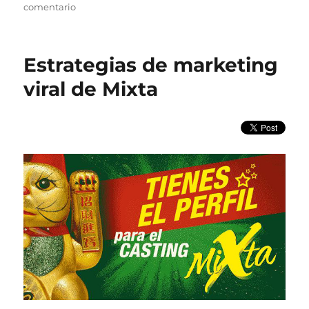
en
comentario
Cuidado
con
tu
Estrategias de marketing
nombre
de
viral de Mixta
marca