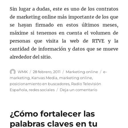
Sin lugar a dudas, este es uno de los contratos
de marketing online más importante de los que
se hayan firmado en estos últimos meses,
máxime si tenemos en cuenta el volumen de
personas que visita la web de RTVE y la
cantidad de información y datos que se mueve
alrededor del sitio.
Autor
Publicado
Categorías
Etiquetas
WMK
28 febrero, 2011
Marketing online
e-
el
marketing
,
Kanvas Media
,
marketing online
,
posicionamiento en buscadores
,
Radio Televisión
en
Española
,
redes sociales
Deja un comentario
RTVE
renueva
contrato
¿Cómo fortalecer las
con
Kanvas
palabras claves en tu
Media