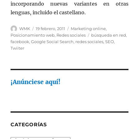
incorporando nuevas variantes en otras
lenguas, incluido el castellano.
Autor
Publicado
Categorías
WMK
19 febrero, 2011
Marketing online
,
el
Etiquetas
Posicionamiento web
,
Redes sociales
búsqueda en red
,
facebook
,
Google Social Search
,
redes sociales
,
SEO
,
Twiiter
¡Anúnciese aquí!
CATEGORÍAS