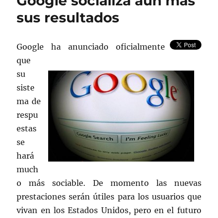
Google socializa aun más
tras
sus resultados
cambios
en
Google
Google ha anunciado oficialmente
que
su
siste
ma de
respu
estas
se
hará
much
o más sociable. De momento las nuevas
prestaciones serán útiles para los usuarios que
vivan en los Estados Unidos, pero en el futuro