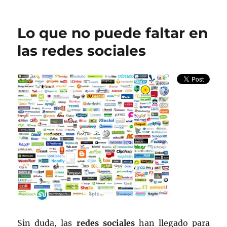
¿Cómo
lograr
que
Lo que no puede faltar en
nuestra
web
las redes sociales
esté
delante
en
Google?
Sin duda, las
redes sociales
han llegado para