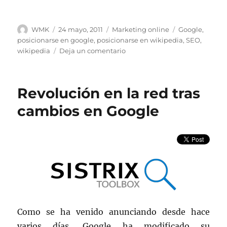
Autor
Publicado
Categorías
Etiquetas
WMK
24 mayo, 2011
Marketing online
Google
,
el
posicionarse en google
,
posicionarse en wikipedia
,
SEO
,
en
wikipedia
Deja un comentario
Posicionar
tu
web
Revolución en la red tras
en
Wikipedia
cambios en Google
Como se ha venido anunciando desde hace
varios días, Google ha modificado su