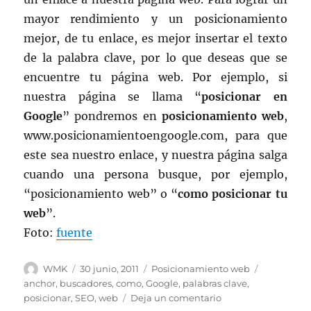
mayor rendimiento y un posicionamiento
mejor, de tu enlace, es mejor insertar el texto
de la palabra clave, por lo que deseas que se
encuentre tu página web. Por ejemplo, si
nuestra página se llama “
posicionar en
Google
” pondremos en
posicionamiento web
,
www.posicionamientoengoogle.com, para que
este sea nuestro enlace, y nuestra página salga
cuando una persona busque, por ejemplo,
“posicionamiento web” o “
como posicionar tu
web
”.
Foto:
fuente
Autor
Publicado
Categorías
Etiquetas
WMK
30 junio, 2011
Posicionamiento web
el
anchor
,
buscadores
,
como
,
Google
,
palabras clave
,
en
posicionar
,
SEO
,
web
Deja un comentario