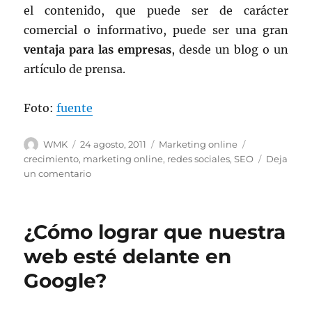
el contenido, que puede ser de carácter
comercial o informativo, puede ser una gran
ventaja para las empresas
, desde un blog o un
artículo de prensa.
Foto:
fuente
Autor
Publicado
Categorías
Etiquetas
WMK
24 agosto, 2011
Marketing online
el
crecimiento
,
marketing online
,
redes sociales
,
SEO
Deja
en
un comentario
El
marketing
de
¿Cómo lograr que nuestra
contenido:
una
web esté delante en
prioridad
Google?
para
marcas
y