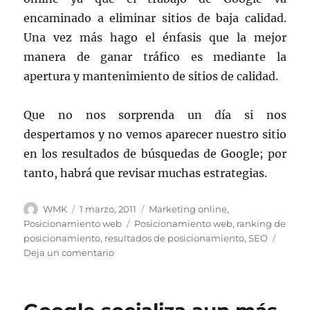
encaminado a eliminar sitios de baja calidad.
Una vez más hago el énfasis que la mejor
manera de ganar tráfico es mediante la
apertura y mantenimiento de sitios de calidad.
Que no nos sorprenda un día si nos
despertamos y no vemos aparecer nuestro sitio
en los resultados de búsquedas de Google; por
tanto, habrá que revisar muchas estrategias.
Autor
Publicado
Categorías
WMK
1 marzo, 2011
Marketing online
,
el
Etiquetas
Posicionamiento web
Posicionamiento web
,
ranking de
posicionamiento
,
resultados de posicionamiento
,
SEO
en
Deja un comentario
Revolución
en
la
red