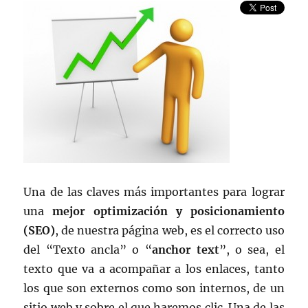
representantes,
en
el
año
2012
Una de las claves más importantes para lograr
una
mejor optimización y posicionamiento
(SEO)
, de nuestra página web, es el correcto uso
del “Texto ancla” o “
anchor text
”, o sea, el
texto que va a acompañar a los enlaces, tanto
los que son externos como son internos, de un
sitio web y sobre el que haremos clic. Una de las