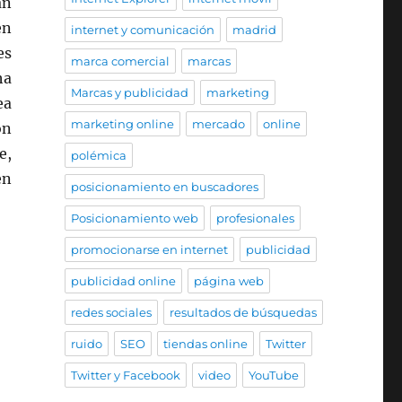
an
en
internet y comunicación
madrid
es
marca comercial
marcas
ha
Marcas y publicidad
marketing
ea
marketing online
mercado
online
on
e,
polémica
en
posicionamiento en buscadores
Posicionamiento web
profesionales
promocionarse en internet
publicidad
publicidad online
página web
redes sociales
resultados de búsquedas
ruido
SEO
tiendas online
Twitter
Twitter y Facebook
video
YouTube