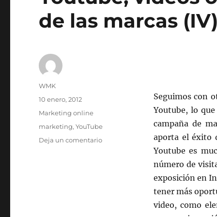
de las marcas (IV
Autor
WMK
Seguimos con ot
Publicado
10 enero, 2012
el
Youtube, lo que
Categorías
Marketing online
campaña de mark
Etiquetas
marketing
,
YouTube
aporta el éxito
en
Deja un comentario
Youtube,
Youtube es muc
videos
número de visit
online
exposición en In
para
publicidad
tener más oport
de
video, como ele
las