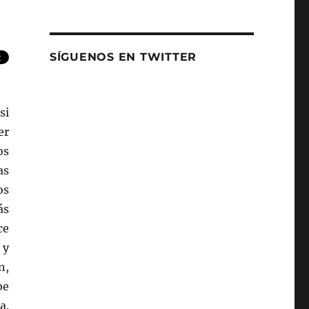
SÍGUENOS EN TWITTER
si
er
os
as
os
ás
ce
 y
n,
be
a.