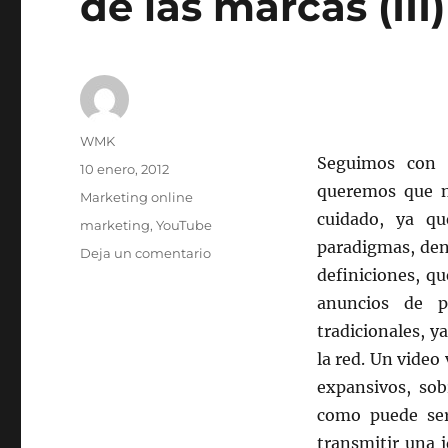
de las marcas (III)
Autor
WMK
Seguimos con 
Publicado
10 enero, 2012
el
queremos que n
Categorías
Marketing online
cuidado, ya q
Etiquetas
marketing
,
YouTube
paradigmas, dent
en
Deja un comentario
Youtube,
definiciones, q
videos
anuncios de p
online
tradicionales, y
para
publicidad
la red. Un video
de
expansivos, sob
las
como puede ser
marcas
(III)
transmitir una i