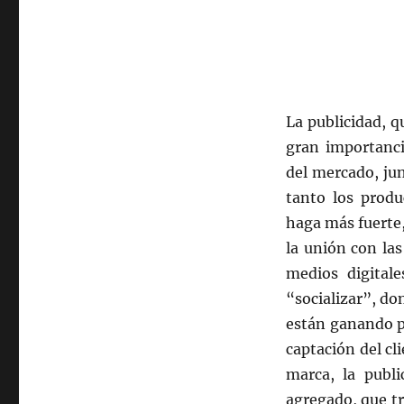
La publicidad, q
gran importanci
del mercado, ju
tanto los prod
haga más fuerte,
la unión con la
medios digital
“socializar”, don
están ganando p
captación del cl
marca, la publ
agregado, que tra