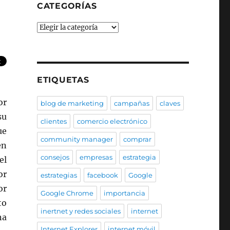
CATEGORÍAS
Categorías
ETIQUETAS
or
blog de marketing
campañas
claves
su
clientes
comercio electrónico
ue
community manager
comprar
en
consejos
empresas
estrategia
el
or
estrategias
facebook
Google
or
Google Chrome
importancia
to
inertnet y redes sociales
internet
na
Internet Explorer
internet móvil