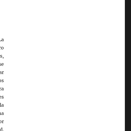
La
ro
s,
se
ar
os
ra
es
la
na
or
d.