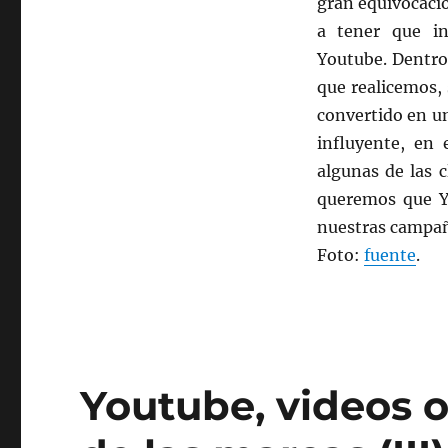
gran equivocació
marcas
(IV)
a tener que in
Youtube. Dentro 
que realicemos,
convertido en u
influyente, en 
algunas de las 
queremos que Y
nuestras campañ
Foto:
fuente
.
Youtube, videos o