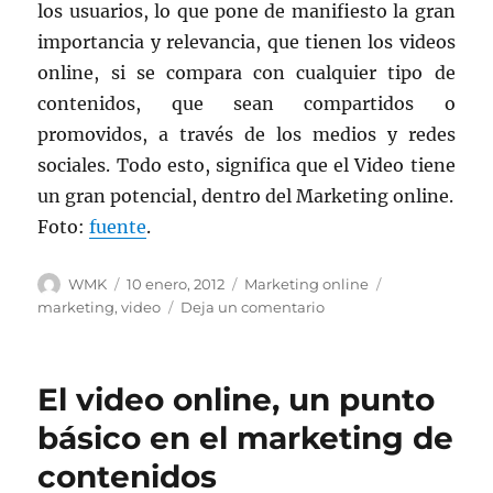
los usuarios, lo que pone de manifiesto la gran
importancia y relevancia, que tienen los videos
online, si se compara con cualquier tipo de
contenidos, que sean compartidos o
promovidos, a través de los medios y redes
sociales. Todo esto, significa que el Video tiene
un gran potencial, dentro del Marketing online.
Foto:
fuente
.
Autor
Publicado
Categorías
Etiquetas
WMK
10 enero, 2012
Marketing online
el
en
marketing
,
video
Deja un comentario
El
video
online,
El video online, un punto
un
punto
básico en el marketing de
básico
contenidos
en
el