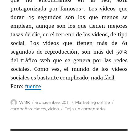
que no encontramos en la red, está
protagonizada por famosos-. Los videos que
duran 15 segundos son los que menos se
emplean, aunque son los que tienen mejores
tasas de clic, en el terreno de los videos, de tipo
social. Los videos que tienen más de 61
segundos de reproducción, son más del 50%
del tráfico web que se genera por las redes
sociales. Como ves, el mundo de los videos
sociales es bastante complicado, nada fácil.
Foto:
fuente
Autor
Publicado
Categorías
Etiquetas
WMK
6 diciembre, 2011
Marketing online
el
en
campañas
,
claves
,
video
Deja un comentario
Claves
en
las
campañas