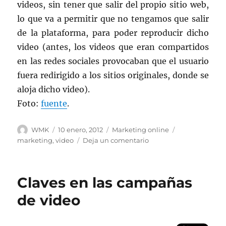
videos, sin tener que salir del propio sitio web,
lo que va a permitir que no tengamos que salir
de la plataforma, para poder reproducir dicho
video (antes, los videos que eran compartidos
en las redes sociales provocaban que el usuario
fuera redirigido a los sitios originales, donde se
aloja dicho video).
Foto:
fuente
.
Autor
Publicado
Categorías
Etiquetas
WMK
10 enero, 2012
Marketing online
el
en
marketing
,
video
Deja un comentario
El
video
online,
Claves en las campañas
un
punto
de video
básico
en
el