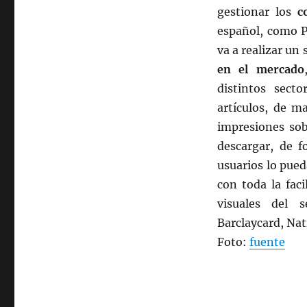
sobre
gestionar los
c
gestión
español, como P
de
contenidos
va a realizar un
visuales
en el mercado
distintos sect
artículos, de m
impresiones so
descargar, de f
usuarios lo pued
con toda la fac
visuales del 
Barclaycard, Na
Foto:
fuente