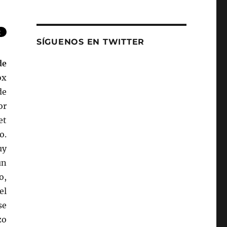
SÍGUENOS EN TWITTER
de
ox
de
or
et
o.
uy
un
o,
el
se
zo