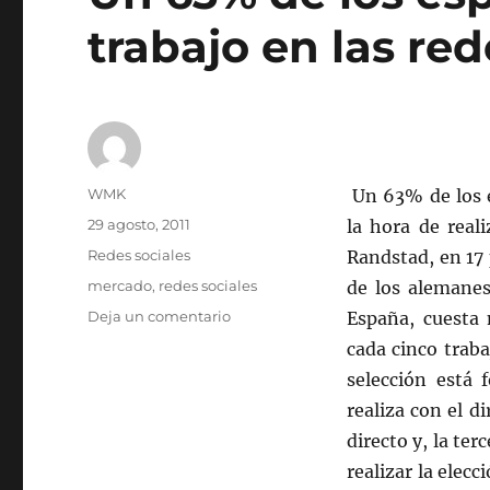
trabajo en las red
Autor
WMK
Un 63% de los 
Publicado
29 agosto, 2011
la hora de real
el
Categorías
Redes sociales
Randstad, en 17 
Etiquetas
mercado
,
redes sociales
de los alemane
en
Deja un comentario
España, cuest
Un
cada cinco trab
63%
selección está 
de
los
realiza con el 
españoles
directo y, la te
buscan
realizar la elec
trabajo