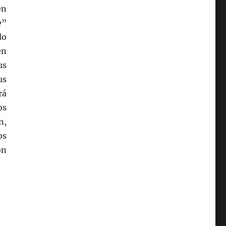
en
e”
do
en
us
us
rá
os
n,
os
on