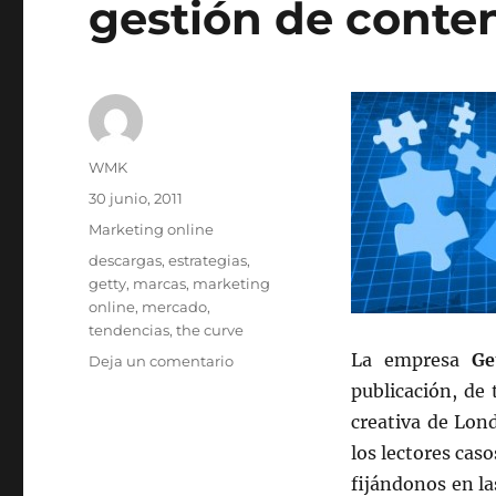
gestión de conten
Autor
WMK
Publicado
30 junio, 2011
el
Categorías
Marketing online
Etiquetas
descargas
,
estrategias
,
getty
,
marcas
,
marketing
online
,
mercado
,
tendencias
,
the curve
La empresa
Ge
en
Deja un comentario
La
publicación, de
nueva
creativa de Lon
publicación
los lectores caso
de
Getty,
fijándonos en la