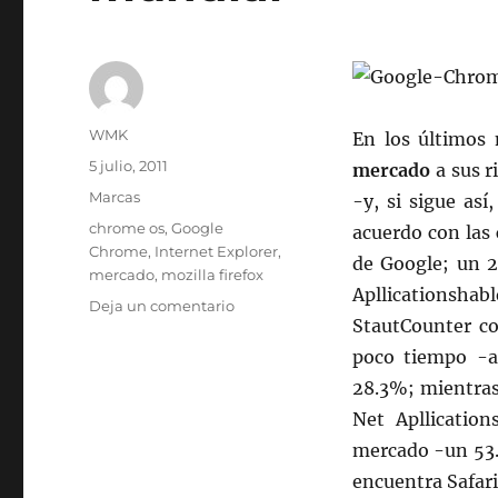
Autor
WMK
En los últimos
Publicado
5 julio, 2011
mercado
a sus r
el
Categorías
Marcas
-y, si sigue as
Etiquetas
chrome os
,
Google
acuerdo con las 
Chrome
,
Internet Explorer
,
de Google; un 2
mercado
,
mozilla firefox
Apllicationsha
en
Deja un comentario
StautCounter c
Chrome,
ya
poco tiempo -a
posee
28.3%; mientras
el
Net Apllicatio
20%
del
mercado -un 53.
mercado
encuentra Safar
mundial