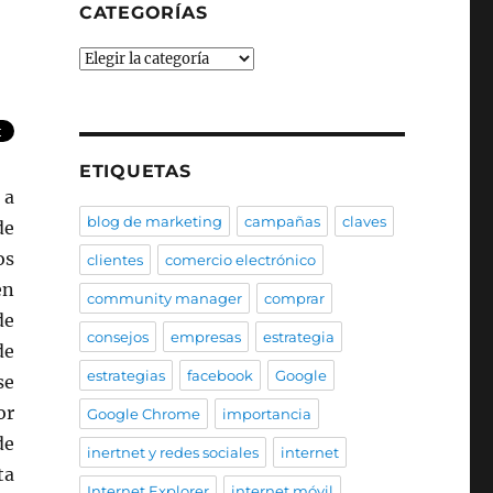
CATEGORÍAS
Categorías
ETIQUETAS
 a
blog de marketing
campañas
claves
de
os
clientes
comercio electrónico
en
community manager
comprar
de
consejos
empresas
estrategia
de
estrategias
facebook
Google
se
or
Google Chrome
importancia
de
inertnet y redes sociales
internet
ta
Internet Explorer
internet móvil