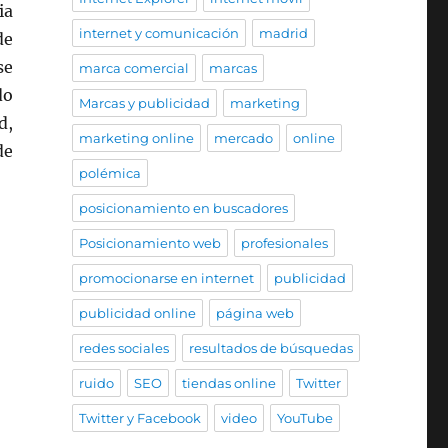
ia
internet y comunicación
madrid
de
se
marca comercial
marcas
do
Marcas y publicidad
marketing
d,
marketing online
mercado
online
de
polémica
posicionamiento en buscadores
Posicionamiento web
profesionales
promocionarse en internet
publicidad
publicidad online
página web
redes sociales
resultados de búsquedas
ruido
SEO
tiendas online
Twitter
Twitter y Facebook
video
YouTube