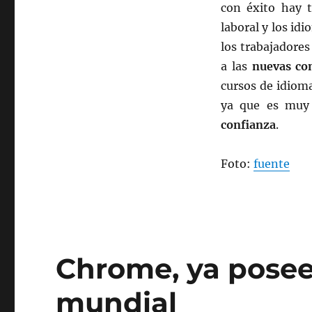
en
con éxito hay t
las
laboral y los id
redes
los trabajadore
sociales
a las
nuevas co
cursos de idiom
ya que es muy 
confianza
.
Foto:
fuente
Chrome, ya posee
mundial