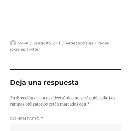
Autor
Publicado
Categorías
Etiquetas
WMK
21 agosto, 2011
Redes sociales
redes
el
sociales
,
Twitter
Deja una respuesta
Tu dirección de correo electrónico no será publicada.
Los
campos obligatorios están marcados con
*
COMENTARIO
*