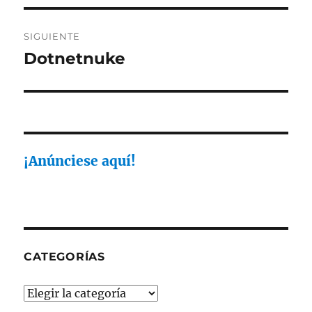
SIGUIENTE
Dotnetnuke
Entrada
siguiente:
¡Anúnciese aquí!
CATEGORÍAS
Categorías