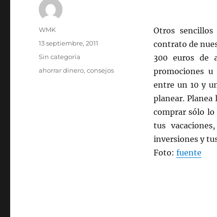
Autor
WMK
Otros sencillos
Publicado
13 septiembre, 2011
contrato de nues
el
Categorías
Sin categoría
300 euros de a
Etiquetas
ahorrar dinero
,
consejos
promociones u 
entre un 10 y u
planear. Planea
comprar sólo lo 
tus vacaciones
inversiones y tu
Foto:
fuente