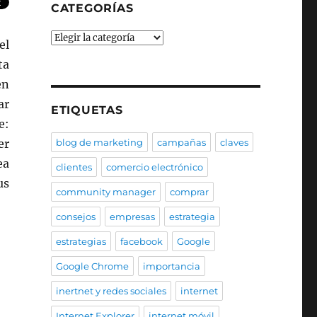
CATEGORÍAS
Categorías
el
ta
en
ar
ETIQUETAS
e:
er
blog de marketing
campañas
claves
ea
clientes
comercio electrónico
us
community manager
comprar
consejos
empresas
estrategia
estrategias
facebook
Google
Google Chrome
importancia
inertnet y redes sociales
internet
Internet Explorer
internet móvil