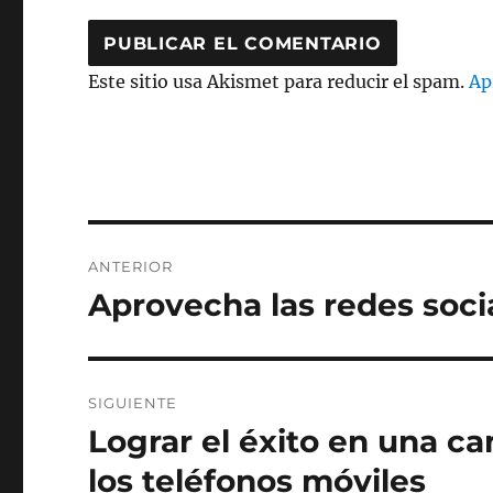
Este sitio usa Akismet para reducir el spam.
Ap
Navegación
ANTERIOR
de
Aprovecha las redes soci
Entrada
anterior:
entradas
SIGUIENTE
Lograr el éxito en una 
Entrada
siguiente:
los teléfonos móviles