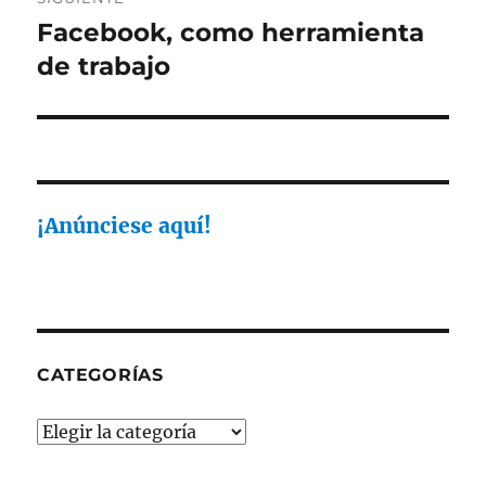
Facebook, como herramienta
Entrada
siguiente:
de trabajo
¡Anúnciese aquí!
CATEGORÍAS
Categorías