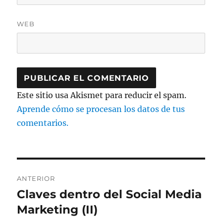
WEB
Este sitio usa Akismet para reducir el spam.
Aprende cómo se procesan los datos de tus
comentarios.
Navegación
ANTERIOR
de
Claves dentro del Social Media
Entrada
anterior:
Marketing (II)
entradas