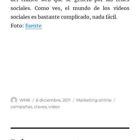
sociales. Como ves, el mundo de los videos
sociales es bastante complicado, nada fácil.
Foto:
fuente
Autor
Publicado
Categorías
Etiquetas
WMK
6 diciembre, 2011
Marketing online
el
campañas
,
claves
,
video