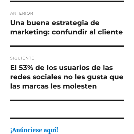
Navegación
ANTERIOR
de
Una buena estrategia de
Entrada
anterior:
marketing: confundir al cliente
entradas
SIGUIENTE
El 53% de los usuarios de las
Entrada
siguiente:
redes sociales no les gusta que
las marcas les molesten
¡Anúnciese aquí!