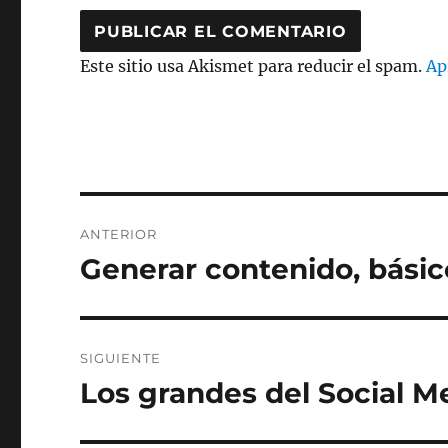
Este sitio usa Akismet para reducir el spam.
Ap
Navegación
ANTERIOR
de
Generar contenido, básic
Entrada
anterior:
entradas
SIGUIENTE
Los grandes del Social M
Entrada
siguiente: