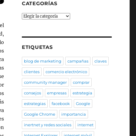
CATEGORÍAS
Categorías
el
d,
lo
ETIQUETAS
os
ra
blog de marketing
campañas
claves
as
clientes
comercio electrónico
se
community manager
comprar
or
os
consejos
empresas
estrategia
ás
estrategias
facebook
Google
va
Google Chrome
importancia
es
inertnet y redes sociales
internet
on
os
Internet Explorer
internet móvil