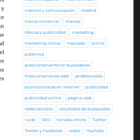
 y
internet y comunicación
madrid
te
marca comercial
marcas
án
Marcas y publicidad
marketing
se
ad
marketing online
mercado
online
el
polémica
er
posicionamiento en buscadores
os
Posicionamiento web
profesionales
es
promocionarse en internet
publicidad
publicidad online
página web
redes sociales
resultados de búsquedas
ruido
SEO
tiendas online
Twitter
Twitter y Facebook
video
YouTube