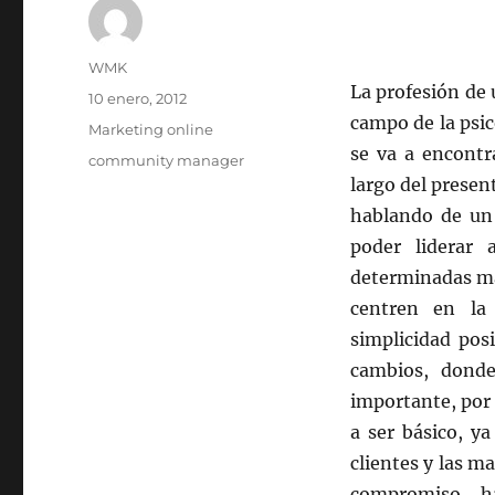
Autor
WMK
La profesión de
Publicado
10 enero, 2012
el
campo de la psic
Categorías
Marketing online
se va a encontr
Etiquetas
community manager
largo del prese
hablando de un 
poder liderar
determinadas mar
centren en la
simplicidad pos
cambios, donde
importante, por 
a ser básico, ya
clientes y las ma
compromiso, h