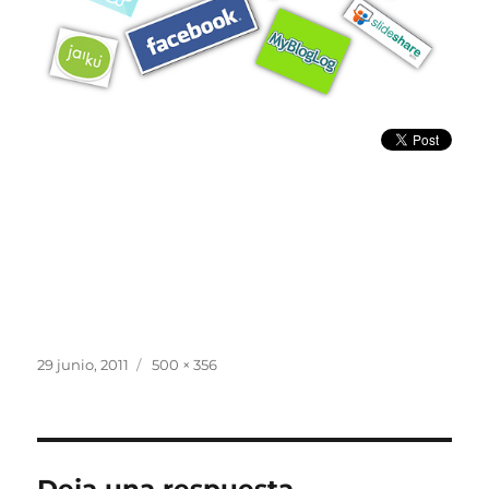
Publicado
Tamaño
29 junio, 2011
500 × 356
el
completo
Deja una respuesta