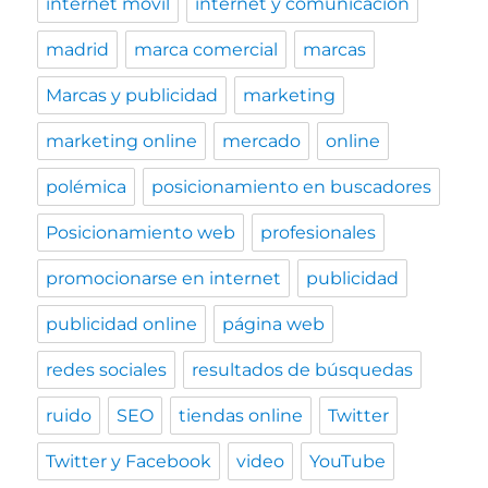
internet móvil
internet y comunicación
madrid
marca comercial
marcas
Marcas y publicidad
marketing
marketing online
mercado
online
polémica
posicionamiento en buscadores
Posicionamiento web
profesionales
promocionarse en internet
publicidad
publicidad online
página web
redes sociales
resultados de búsquedas
ruido
SEO
tiendas online
Twitter
Twitter y Facebook
video
YouTube