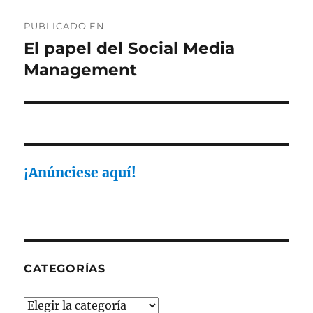
Navegación
PUBLICADO EN
de
El papel del Social Media
Management
entradas
¡Anúnciese aquí!
CATEGORÍAS
Categorías