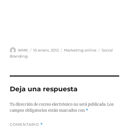
Autor
Publicado
Categorías
Etiquetas
WMK
10 enero, 2012
Marketing online
Social
el
Branding
Deja una respuesta
Tu dirección de correo electrónico no será publicada.
Los
campos obligatorios están marcados con
*
COMENTARIO
*