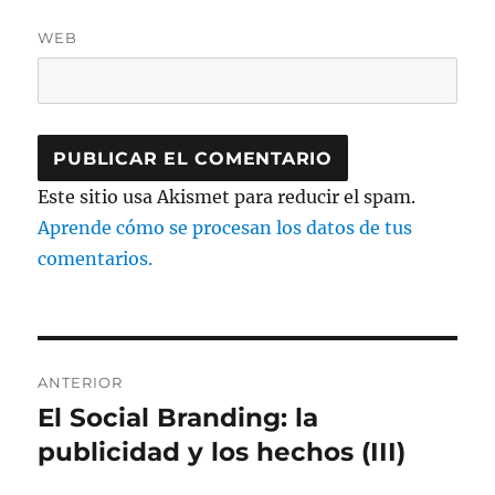
WEB
Este sitio usa Akismet para reducir el spam.
Aprende cómo se procesan los datos de tus
comentarios.
Navegación
ANTERIOR
de
El Social Branding: la
Entrada
anterior:
publicidad y los hechos (III)
entradas