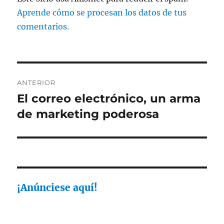
Aprende cómo se procesan los datos de tus
comentarios.
Navegación
ANTERIOR
de
El correo electrónico, un arma
Entrada
anterior:
de marketing poderosa
entradas
¡Anúnciese aquí!