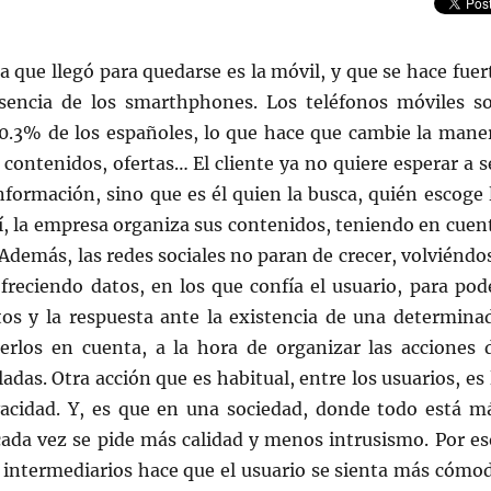
 que llegó para quedarse es la móvil, y que se hace fuer
esencia de los smarthphones. Los teléfonos móviles s
0.3% de los españoles, lo que hace que cambie la mane
s contenidos, ofertas… El cliente ya no quiere esperar a s
nformación, sino que es él quien la busca, quién escoge 
sí, la empresa organiza sus contenidos, teniendo en cuen
. Además, las redes sociales no paran de crecer, volviéndo
freciendo datos, en los que confía el usuario, para pod
ctos y la respuesta ante la existencia de una determina
erlos en cuenta, a la hora de organizar las acciones 
adas. Otra acción que es habitual, entre los usuarios, es 
ivacidad. Y, es que en una sociedad, donde todo está m
cada vez se pide más calidad y menos intrusismo. Por es
n intermediarios hace que el usuario se sienta más cómo