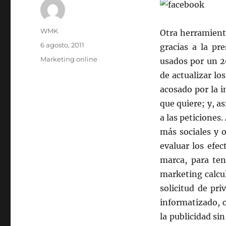
Autor
WMK
Otra herramienta
Publicado
6 agosto, 2011
gracias a la pr
el
Categorías
Marketing online
usados por un 2
de actualizar lo
acosado por la i
que quiere; y, a
a las peticiones
más sociales y o
evaluar los efe
marca, para ten
marketing calcul
solicitud de pr
informatizado, 
la publicidad si