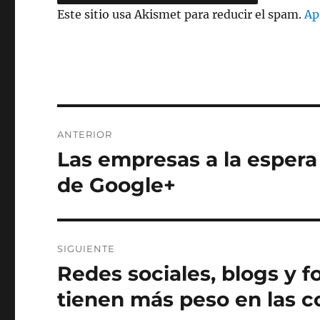
Este sitio usa Akismet para reducir el spam.
Ap
Navegación
ANTERIOR
de
Las empresas a la espera
Entrada
anterior:
entradas
de Google+
SIGUIENTE
Redes sociales, blogs y f
Entrada
siguiente:
tienen más peso en las 