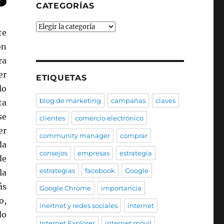
CATEGORÍAS
Categorías
te
on
ra
er
ETIQUETAS
lo
blog de marketing
campañas
claves
ta
se
clientes
comercio electrónico
er
community manager
comprar
da
consejos
empresas
estrategia
de
estrategias
facebook
Google
la
ás
Google Chrome
importancia
o,
inertnet y redes sociales
internet
do
Internet Explorer
internet móvil