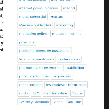
ad
internet y comunicación
madrid
al
í,
marca comercial
marcas
ar
Marcas y publicidad
marketing
o.
marketing online
mercado
online
a:
polémica
 y
sí
posicionamiento en buscadores
Posicionamiento web
profesionales
promocionarse en internet
publicidad
publicidad online
página web
redes sociales
resultados de búsquedas
ruido
SEO
tiendas online
Twitter
Twitter y Facebook
video
YouTube