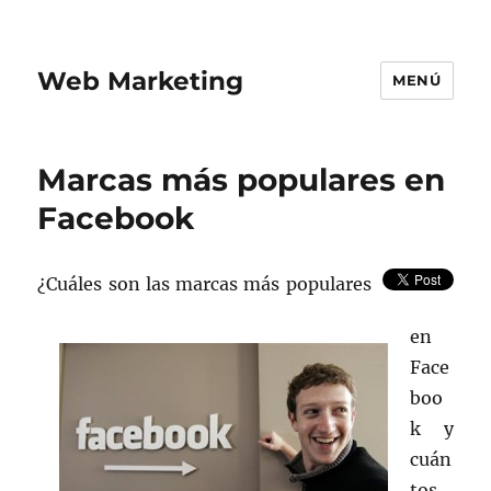
Web Marketing
MENÚ
Marcas más populares en
Facebook
¿Cuáles son las marcas más populares
en
Face
boo
k y
cuán
tos