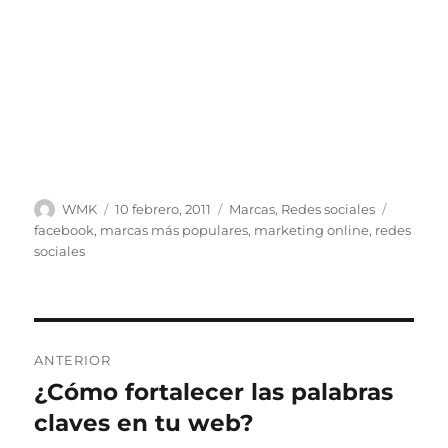
Autor
Publicado
Categorías
Etiquet
WMK
10 febrero, 2011
Marcas
,
Redes sociales
el
facebook
,
marcas más populares
,
marketing online
,
redes
sociales
Navegación
ANTERIOR
de
¿Cómo fortalecer las palabras
Entrada
anterior:
claves en tu web?
entradas