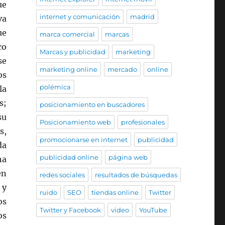
ue
internet y comunicación
madrid
va
ue
marca comercial
marcas
co
Marcas y publicidad
marketing
se
marketing online
mercado
online
os
polémica
la
s;
posicionamiento en buscadores
su
Posicionamiento web
profesionales
s,
promocionarse en internet
publicidad
da
publicidad online
página web
na
en
redes sociales
resultados de búsquedas
 y
ruido
SEO
tiendas online
Twitter
os
Twitter y Facebook
video
YouTube
os