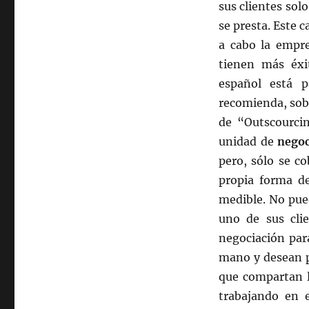
sus clientes solo
se presta. Este 
a cabo la empr
tienen más éx
español está 
recomienda, sob
de “Outscourcin
unidad de
negoc
pero, sólo se co
propia forma d
medible. No pued
uno de sus clie
negociación para
mano y desean p
que compartan l
trabajando en e