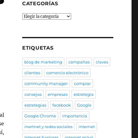
CATEGORÍAS
Categorías
ETIQUETAS
blog de marketing
campañas
claves
clientes
comercio electrónico
community manager
comprar
consejos
empresas
estrategia
estrategias
facebook
Google
al
Google Chrome
importancia
se
inertnet y redes sociales
internet
í,
Internet Explorer
internet móvil