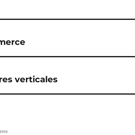
mmerce
es verticales
ress