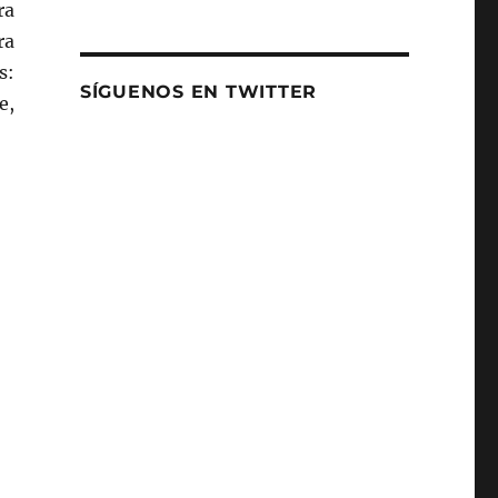
ra
ra
s:
SÍGUENOS EN TWITTER
e,