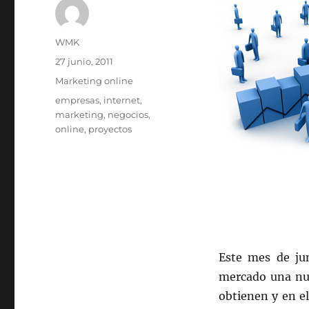
Autor
WMK
Publicado
27 junio, 2011
el
Categorías
Marketing online
Etiquetas
empresas
,
internet
,
marketing
,
negocios
,
online
,
proyectos
Este mes de jun
mercado una nue
obtienen y en e