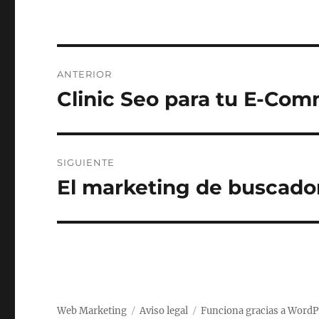
Navegación
ANTERIOR
de
Clinic Seo para tu E-Co
Entrada
anterior:
entradas
SIGUIENTE
El marketing de buscador
Entrada
siguiente:
Web Marketing
Aviso legal
Funciona gracias a WordP