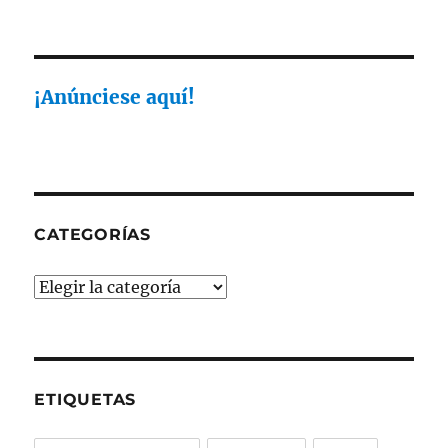
Deja
que
tu
marca
se
¡Anúnciese aquí!
comunique
mejor
CATEGORÍAS
Categorías
ETIQUETAS