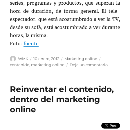
series, programas y productos, que superan la
hora de duración, de forma general. El tele-
espectador, que está acostumbrado a ver la TV,
desde su sofá, está acostumbrado a ver durante
horas, la misma.
Foto:
fuente
Autor
Publicado
Categorías
Etiquetas
WMK
10 enero, 2012
Marketing online
el
en
contenido
,
marketing online
Deja un comentario
Reinventar
el
contenido,
Reinventar el contenido,
dentro
del
dentro del marketing
marketing
online
online
(II)