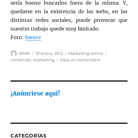
sería bueno buscarlos fuera de la misma. Y,
quedarse en la existencia de las webs, en las
distintas redes sociales, puede provocar que
nuestro trabajo quede muy limitado.
Foto:
fuente
Autor
Publicado
Categorías
Etiquetas
WMK
10 enero, 2012
Marketing online
el
en
contenido
,
marketing
Deja un comentario
Reinventar
el
contenido,
dentro
del
¡Anúnciese aquí!
marketing
online
CATEGORÍAS