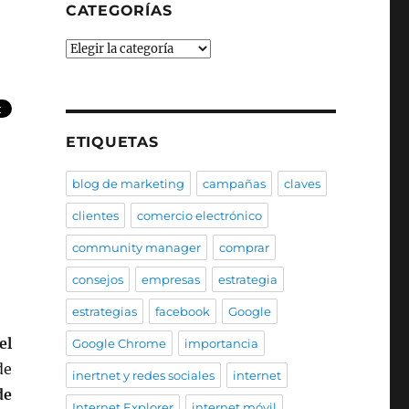
CATEGORÍAS
Categorías
ETIQUETAS
blog de marketing
campañas
claves
clientes
comercio electrónico
community manager
comprar
consejos
empresas
estrategia
estrategias
facebook
Google
el
Google Chrome
importancia
de
inertnet y redes sociales
internet
de
Internet Explorer
internet móvil