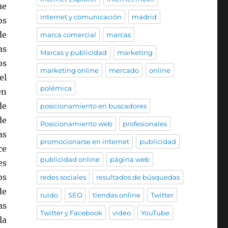
ue
internet y comunicación
madrid
os
de
marca comercial
marcas
as
Marcas y publicidad
marketing
os
marketing online
mercado
online
el
polémica
en
de
posicionamiento en buscadores
de
Posicionamiento web
profesionales
as
promocionarse en internet
publicidad
ce
publicidad online
página web
es
os
redes sociales
resultados de búsquedas
de
ruido
SEO
tiendas online
Twitter
as
Twitter y Facebook
video
YouTube
la