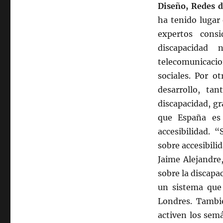
para
Diseño, Redes d
las
ha tenido lugar
personas
expertos cons
con
discapacidad
discapacidad
telecomunicaci
sociales. Por o
desarrollo, ta
discapacidad, gr
que España es 
accesibilidad. 
sobre accesibili
Jaime Alejandre,
sobre la discapa
un sistema que 
Londres. Tambié
activen los semá