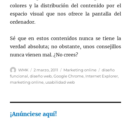
colores y la distribución del contenido por el
espacio visual que nos ofrece la pantalla del
ordenador.
Sé que en estos contenidos nunca se tiene la
verdad absoluta; no obstante, unos consejillos
nunca vienen mal. ¿No crees?
Autor
Publicado
Categorías
Etiquetas
WMK
2 marzo, 2011
Marketing online
diseño
el
funcional
,
diseño web
,
Google Chrome
,
Internet Explorer
,
marketing online
,
usabilidad web
¡Anúnciese aquí!