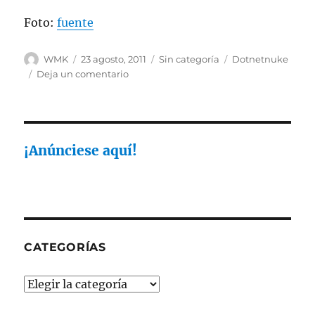
Foto:
fuente
Autor
Publicado
Categorías
Etiquetas
WMK
23 agosto, 2011
Sin categoría
Dotnetnuke
el
en
Deja un comentario
Dotnetnuke
¡Anúnciese aquí!
CATEGORÍAS
Categorías