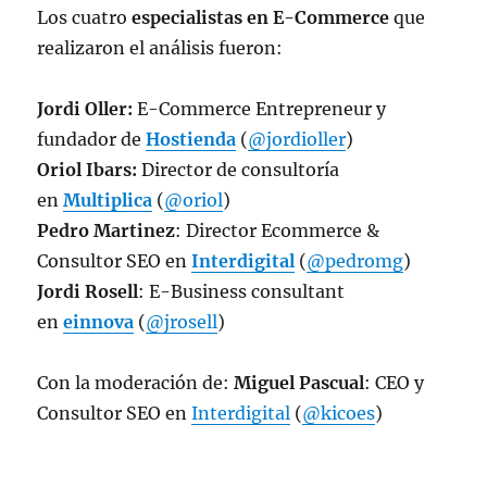
Los cuatro
especialistas en E-Commerce
que
realizaron el análisis fueron:
Jordi Oller:
E-Commerce Entrepreneur y
fundador de
Hostienda
(
@jordioller
)
Oriol Ibars:
Director de consultoría
en
Multiplica
(
@oriol
)
Pedro Martinez
: Director Ecommerce &
Consultor SEO en
Interdigital
(
@pedromg
)
Jordi Rosell
: E-Business consultant
en
einnova
(
@jrosell
)
Con la moderación de:
Miguel Pascual
: CEO y
Consultor SEO en
Interdigital
(
@kicoes
)