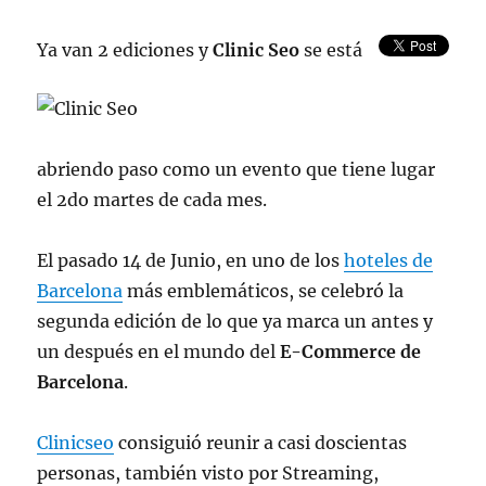
la
3ª
Ya van 2 ediciones y
Clinic Seo
se está
edición
de
la
feria
profesional
abriendo paso como un evento que tiene lugar
el 2do martes de cada mes.
El pasado 14 de Junio, en uno de los
hoteles de
Barcelona
más emblemáticos, se celebró la
segunda edición de lo que ya marca un antes y
un después en el mundo del
E-Commerce de
Barcelona
.
Clinicseo
consiguió reunir a casi doscientas
personas, también visto por Streaming,