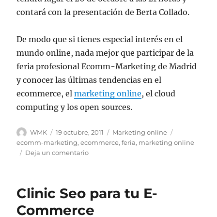
contará con la presentación de Berta Collado.
De modo que si tienes especial interés en el
mundo online, nada mejor que participar de la
feria profesional Ecomm-Marketing de Madrid
y conocer las últimas tendencias en el
ecommerce, el
marketing online
, el cloud
computing y los open sources.
Autor
Publicado
Categorías
Etiquetas
WMK
19 octubre, 2011
Marketing online
el
ecomm-marketing
,
ecommerce
,
feria
,
marketing online
en
Deja un comentario
Ecomm-
Marketing
de
Clinic Seo para tu E-
Madrid:
se
Commerce
avecina