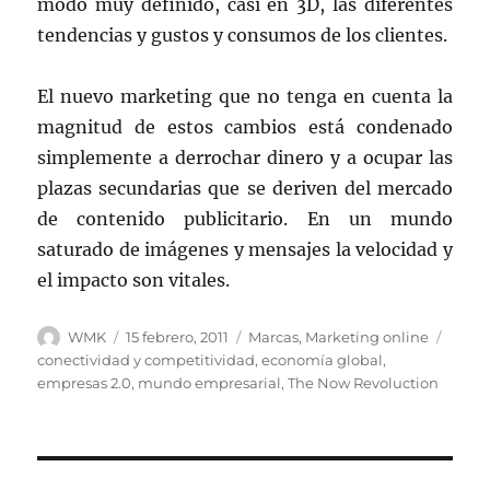
modo muy definido, casi en 3D, las diferentes
tendencias y gustos y consumos de los clientes.
El nuevo marketing que no tenga en cuenta la
magnitud de estos cambios está condenado
simplemente a derrochar dinero y a ocupar las
plazas secundarias que se deriven del mercado
de contenido publicitario. En un mundo
saturado de imágenes y mensajes la velocidad y
el impacto son vitales.
Autor
Publicado
Categorías
Etiqu
WMK
15 febrero, 2011
Marcas
,
Marketing online
el
conectividad y competitividad
,
economía global
,
empresas 2.0
,
mundo empresarial
,
The Now Revoluction