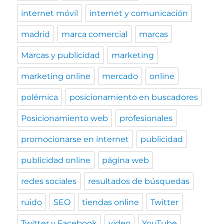
internet móvil
internet y comunicación
madrid
marca comercial
marcas
Marcas y publicidad
marketing
marketing online
mercado
online
polémica
posicionamiento en buscadores
Posicionamiento web
profesionales
promocionarse en internet
publicidad
publicidad online
página web
redes sociales
resultados de búsquedas
ruido
SEO
tiendas online
Twitter
Twitter y Facebook
video
YouTube