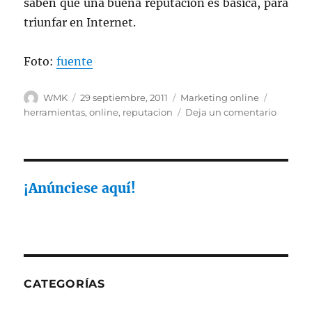
saben que una buena reputación es básica, para
triunfar en Internet.
Foto:
fuente
Autor
Publicado
Categorías
Etiqueta
WMK
29 septiembre, 2011
Marketing online
el
en
herramientas
,
online
,
reputacion
Deja un comentario
Alguna
herrami
para
lograr
el
¡Anúnciese aquí!
seguim
de
nuestra
reputac
online,
de
CATEGORÍAS
forma
gratuit