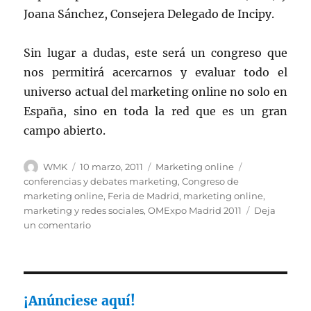
Joana Sánchez, Consejera Delegado de Incipy.
Sin lugar a dudas, este será un congreso que
nos permitirá acercarnos y evaluar todo el
universo actual del marketing online no solo en
España, sino en toda la red que es un gran
campo abierto.
Autor
Publicado
Categorías
Etiquetas
WMK
10 marzo, 2011
Marketing online
el
conferencias y debates marketing
,
Congreso de
marketing online
,
Feria de Madrid
,
marketing online
,
marketing y redes sociales
,
OMExpo Madrid 2011
Deja
en
un comentario
OMExpo
Madrid
2011
¡Anúnciese aquí!