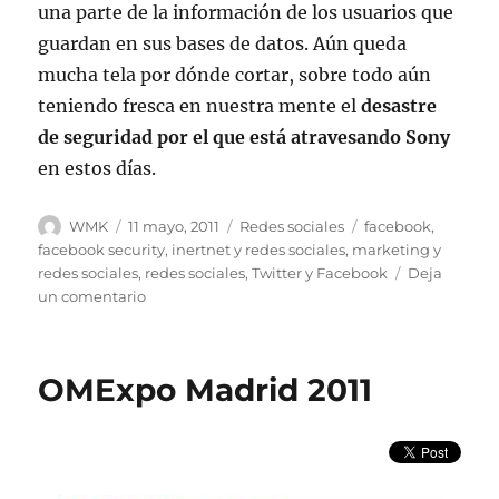
una parte de la información de los usuarios que
guardan en sus bases de datos. Aún queda
mucha tela por dónde cortar, sobre todo aún
teniendo fresca en nuestra mente el
desastre
de seguridad por el que está atravesando Sony
en estos días.
Autor
Publicado
Categorías
Etiquetas
WMK
11 mayo, 2011
Redes sociales
facebook
,
el
facebook security
,
inertnet y redes sociales
,
marketing y
redes sociales
,
redes sociales
,
Twitter y Facebook
Deja
en
un comentario
Facebook
asegura
garantía
OMExpo Madrid 2011
de
privacidad