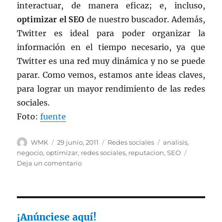
interactuar, de manera eficaz; e, incluso,
optimizar el SEO
de nuestro buscador. Además,
Twitter es ideal para poder organizar la
información en el tiempo necesario, ya que
Twitter es una red muy dinámica y no se puede
parar. Como vemos, estamos ante ideas claves,
para lograr un mayor rendimiento de las redes
sociales.
Foto:
fuente
Autor
Publicado
Categorías
Etiquetas
WMK
29 junio, 2011
Redes sociales
analisis
,
el
negocio
,
optimizar
,
redes sociales
,
reputacion
,
SEO
en
Deja un comentario
Lo
que
no
puede
faltar
¡Anúnciese aquí!