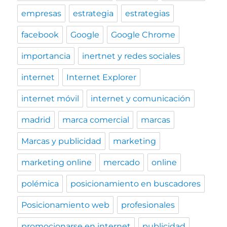
empresas
estrategia
estrategias
facebook
Google
Google Chrome
importancia
inertnet y redes sociales
internet
Internet Explorer
internet móvil
internet y comunicación
madrid
marca comercial
marcas
Marcas y publicidad
marketing
marketing online
mercado
online
polémica
posicionamiento en buscadores
Posicionamiento web
profesionales
promocionarse en internet
publicidad