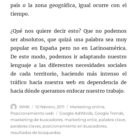
país o la zona geográfica, igual ocurre con el
tiempo.
¿Qué nos quiere decir esto? Que no podemos
ser absolutos, que quizá una palabra sea muy
popular en España pero no en Latinoamérica.
De este modo, podemos ir adaptando nuestro
lenguaje a las diferentes necesidades sociales
de cada territorio, haciendo más intenso el
tráfico hacia nuestra web en dependencia de
hacia dónde queramos enfocar nuestro trabajo.
Autor
Publicado
Categorías
WMK
10 febrero, 2011
Marketing online
,
el
Etiquetas
Posicionamiento web
Google AdWords
,
Google Trends
,
maeketing de buscadores
,
marketing onlie
,
palabra clave
,
palabras claves
,
posicionamiento en buscadores
,
resultados de búsquedas