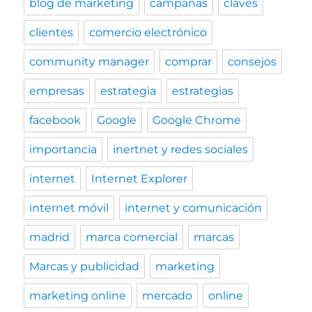
blog de marketing
campañas
claves
clientes
comercio electrónico
community manager
comprar
consejos
empresas
estrategia
estrategias
facebook
Google
Google Chrome
importancia
inertnet y redes sociales
internet
Internet Explorer
internet móvil
internet y comunicación
madrid
marca comercial
marcas
Marcas y publicidad
marketing
marketing online
mercado
online