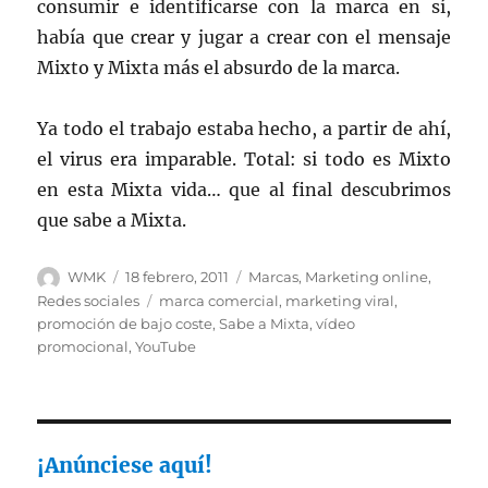
consumir e identificarse con la marca en sí,
había que crear y jugar a crear con el mensaje
Mixto y Mixta más el absurdo de la marca.
Ya todo el trabajo estaba hecho, a partir de ahí,
el virus era imparable. Total: si todo es Mixto
en esta Mixta vida… que al final descubrimos
que sabe a Mixta.
Autor
Publicado
Categorías
WMK
18 febrero, 2011
Marcas
,
Marketing online
,
el
Etiquetas
Redes sociales
marca comercial
,
marketing viral
,
promoción de bajo coste
,
Sabe a Mixta
,
vídeo
promocional
,
YouTube
¡Anúnciese aquí!