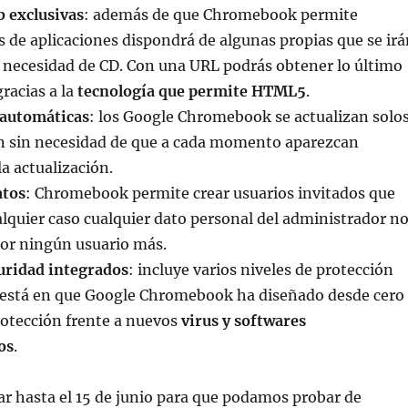
b exclusivas
: además de que Chromebook permite
s de aplicaciones dispondrá de algunas propias que se irá
 necesidad de CD. Con una URL podrás obtener lo último
gracias a la
tecnología que permite HTML5
.
 automáticas
: los Google Chromebook se actualizan solo
an sin necesidad de que a cada momento aparezcan
la actualización.
atos
: Chromebook permite crear usuarios invitados que
alquier caso cualquier dato personal del administrador n
por ningún usuario más.
uridad integrados
: incluye varios niveles de protección
 está en que Google Chromebook ha diseñado desde cero
rotección frente a nuevos
virus y softwares
os
.
r hasta el 15 de junio para que podamos probar de