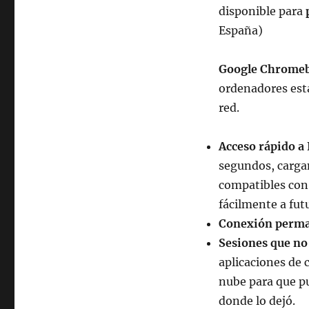
Chromebook:
disponible para
p
el
España)
nuevo
sistema
operativo
Google Chrome
de
ordenadores est
Google
red.
Acceso rápido a
segundos, cargan
compatibles con
fácilmente a fut
Conexión perm
Sesiones que no
aplicaciones de
nube para que pu
donde lo dejó.