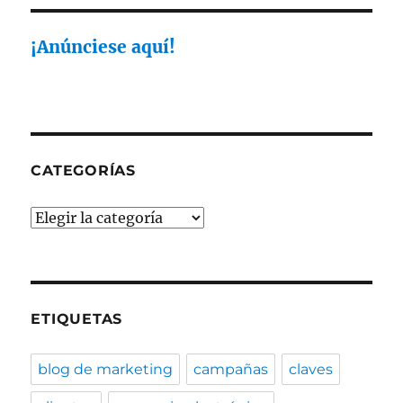
los
usuarios
no
¡Anúnciese aquí!
finalizan
su
compra
online
CATEGORÍAS
Categorías
ETIQUETAS
blog de marketing
campañas
claves