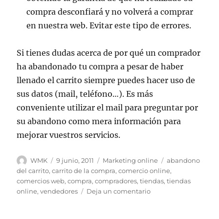
compra desconfiará y no volverá a comprar
en nuestra web. Evitar este tipo de errores.
Si tienes dudas acerca de por qué un comprador
ha abandonado tu compra a pesar de haber
llenado el carrito siempre puedes hacer uso de
sus datos (mail, teléfono…). Es más
conveniente utilizar el mail para preguntar por
su abandono como mera información para
mejorar vuestros servicios.
Autor
Publicado
Categorías
Etiquetas
WMK
9 junio, 2011
Marketing online
abandono
el
del carrito
,
carrito de la compra
,
comercio online
,
comercios web
,
compra
,
compradores
,
tiendas
,
tiendas
en
online
,
vendedores
Deja un comentario
Por
qué