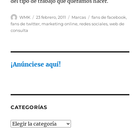
del tipo de trabajo que queramos hacer.
Autor
Publicado
Categorías
Etiquetas
WMK
23 febrero, 2011
Marcas
fans de facebook
,
el
fans de twitter
,
marketing online
,
redes sociales
,
web de
consulta
¡Anúnciese aquí!
CATEGORÍAS
Categorías