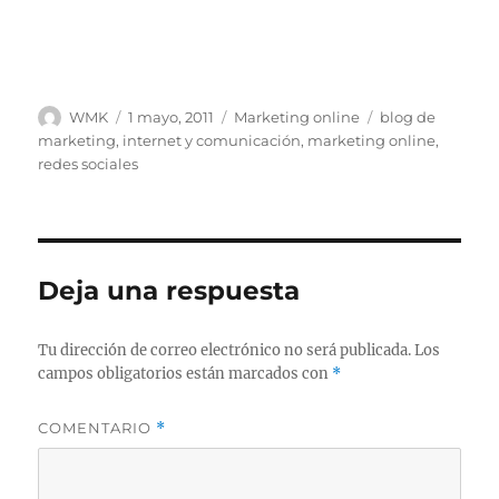
Autor
Publicado
Categorías
Etiquetas
WMK
1 mayo, 2011
Marketing online
blog de
el
marketing
,
internet y comunicación
,
marketing online
,
redes sociales
Deja una respuesta
Tu dirección de correo electrónico no será publicada.
Los
campos obligatorios están marcados con
*
COMENTARIO
*