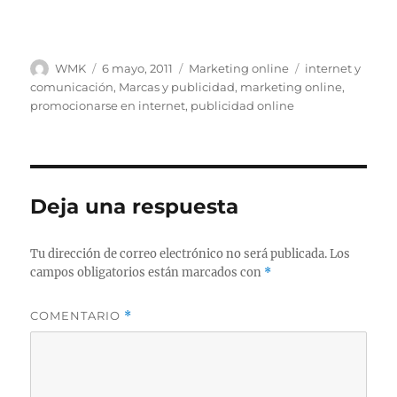
Autor
Publicado
Categorías
Etiquetas
WMK
6 mayo, 2011
Marketing online
internet y
el
comunicación
,
Marcas y publicidad
,
marketing online
,
promocionarse en internet
,
publicidad online
Deja una respuesta
Tu dirección de correo electrónico no será publicada.
Los
campos obligatorios están marcados con
*
COMENTARIO
*