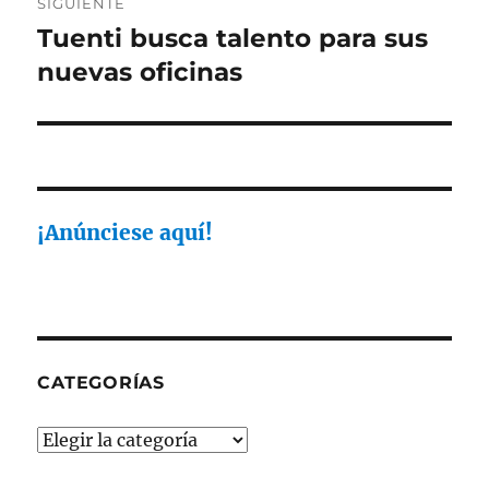
SIGUIENTE
Tuenti busca talento para sus
Entrada
siguiente:
nuevas oficinas
¡Anúnciese aquí!
CATEGORÍAS
Categorías