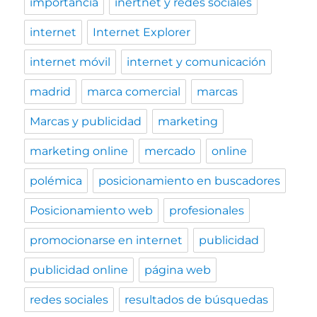
importancia
inertnet y redes sociales
internet
Internet Explorer
internet móvil
internet y comunicación
madrid
marca comercial
marcas
Marcas y publicidad
marketing
marketing online
mercado
online
polémica
posicionamiento en buscadores
Posicionamiento web
profesionales
promocionarse en internet
publicidad
publicidad online
página web
redes sociales
resultados de búsquedas