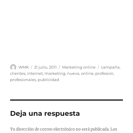
Autor
Publicado
Categorías
Etiquetas
WMK
21 julio, 2011
Marketing online
campaña
,
el
clientes
,
internet
,
marketing
,
nueva
,
online
,
profesion
,
profesionales
,
publicidad
Deja una respuesta
Tu dirección de correo electrónico no será publicada.
Los