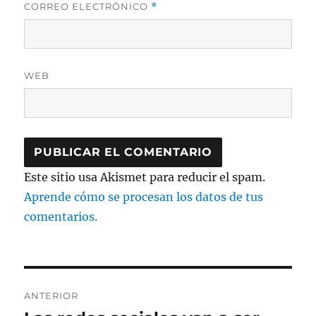
CORREO ELECTRÓNICO
*
WEB
Este sitio usa Akismet para reducir el spam.
Aprende cómo se procesan los datos de tus
comentarios.
Navegación
ANTERIOR
de