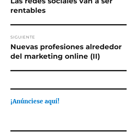
Las redes sociales van a ser
Entrada
anterior:
rentables
entradas
SIGUIENTE
Nuevas profesiones alrededor
Entrada
siguiente:
del marketing online (II)
¡Anúnciese aquí!