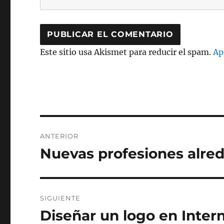
Este sitio usa Akismet para reducir el spam.
Ap
Navegación
ANTERIOR
de
Nuevas profesiones alred
Entrada
anterior:
entradas
SIGUIENTE
Diseñar un logo en Inter
Entrada