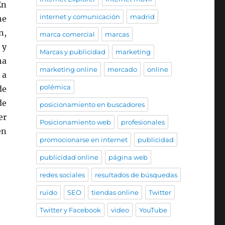
En
internet y comunicación
madrid
ne
n,
marca comercial
marcas
 y
Marcas y publicidad
marketing
ha
marketing online
mercado
online
 a
polémica
de
de
posicionamiento en buscadores
er
Posicionamiento web
profesionales
en
promocionarse en internet
publicidad
publicidad online
página web
redes sociales
resultados de búsquedas
ruido
SEO
tiendas online
Twitter
Twitter y Facebook
video
YouTube