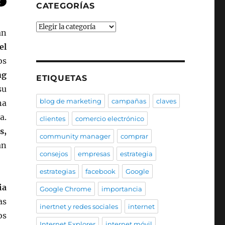
CATEGORÍAS
Categorías
an
el
os
ng
ETIQUETAS
su
blog de marketing
campañas
claves
na
a.
clientes
comercio electrónico
s,
community manager
comprar
an
consejos
empresas
estrategia
estrategias
facebook
Google
ia
Google Chrome
importancia
as
inertnet y redes sociales
internet
os
Internet Explorer
internet móvil