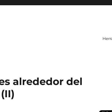
Herr
es alrededor del
II)