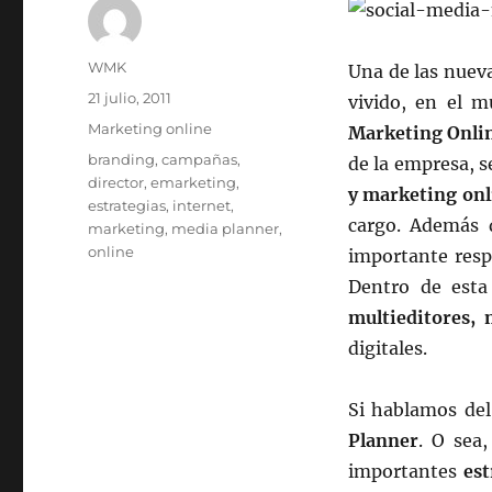
Autor
WMK
Una de las nuev
Publicado
21 julio, 2011
vivido, en el m
el
Categorías
Marketing online
Marketing Onli
Etiquetas
branding
,
campañas
,
de la empresa, s
director
,
emarketing
,
y marketing onl
estrategias
,
internet
,
cargo. Además d
marketing
,
media planner
,
online
importante resp
Dentro de est
multieditores, 
digitales.
Si hablamos de
Planner
. O sea,
importantes
est