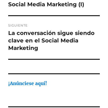
anterior:
Social Media Marketing (I)
entradas
SIGUIENTE
La conversación sigue siendo
Entrada
siguiente:
clave en el Social Media
Marketing
¡Anúnciese aquí!