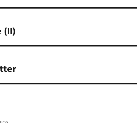
(II)
tter
ress