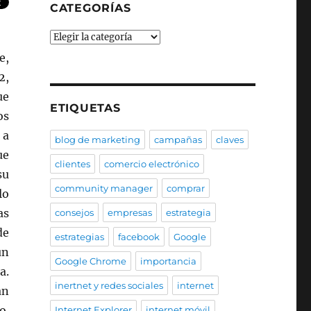
CATEGORÍAS
Categorías
e,
2,
ue
ETIQUETAS
os
 a
blog de marketing
campañas
claves
ue
clientes
comercio electrónico
su
community manager
comprar
lo
as
consejos
empresas
estrategia
de
estrategias
facebook
Google
un
Google Chrome
importancia
a.
inertnet y redes sociales
internet
an
o.
Internet Explorer
internet móvil