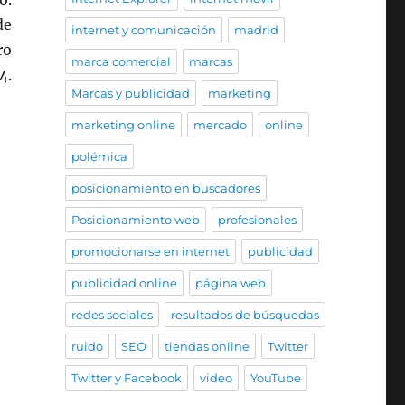
de
internet y comunicación
madrid
ro
marca comercial
marcas
4.
Marcas y publicidad
marketing
marketing online
mercado
online
polémica
posicionamiento en buscadores
Posicionamiento web
profesionales
promocionarse en internet
publicidad
publicidad online
página web
redes sociales
resultados de búsquedas
ruido
SEO
tiendas online
Twitter
Twitter y Facebook
video
YouTube