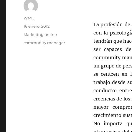
Autor
WMK
La profesión de
Publicado
16 enero, 2012
el
con la psicologí
Categorías
Marketing online
tendrán que hac
Etiquetas
community manager
ser capaces de
community manag
un grupo de pers
se centren en 
trabajo desde s
conductor entre
creencias de los
mayor comprom
crecimiento sust
No importa que
planificar y del