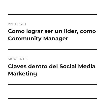
Navegación
ANTERIOR
de
Como lograr ser un líder, como
Entrada
anterior:
Community Manager
entradas
SIGUIENTE
Claves dentro del Social Media
Entrada
siguiente:
Marketing