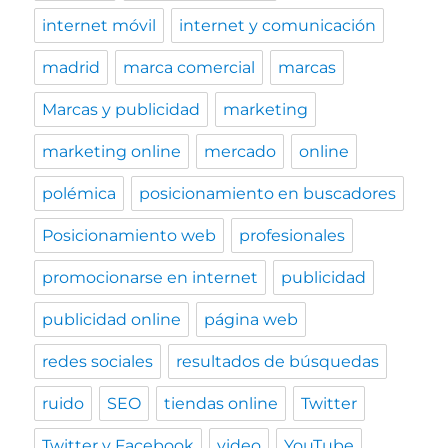
internet móvil
internet y comunicación
madrid
marca comercial
marcas
Marcas y publicidad
marketing
marketing online
mercado
online
polémica
posicionamiento en buscadores
Posicionamiento web
profesionales
promocionarse en internet
publicidad
publicidad online
página web
redes sociales
resultados de búsquedas
ruido
SEO
tiendas online
Twitter
Twitter y Facebook
video
YouTube