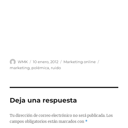
Autor
Publicado
Categorías
Etiquetas
WMK
10 enero, 2012
Marketing online
el
marketing
,
polémica
,
ruido
Deja una respuesta
Tu dirección de correo electrónico no será publicada.
Los
campos obligatorios están marcados con
*