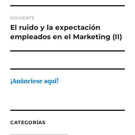
entradas
SIGUIENTE
El ruido y la expectación
Entrada
siguiente:
empleados en el Marketing (II)
¡Anúnciese aquí!
CATEGORÍAS