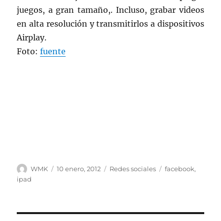
juegos, a gran tamaño,. Incluso, grabar videos
en alta resolución y transmitirlos a dispositivos
Airplay.
Foto:
fuente
Autor
Publicado
Categorías
Etiquetas
WMK
10 enero, 2012
Redes sociales
facebook
,
el
ipad