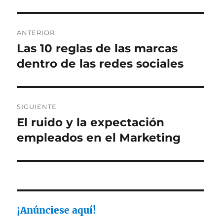
Navegación
ANTERIOR
de
Las 10 reglas de las marcas
Entrada
anterior:
dentro de las redes sociales
entradas
SIGUIENTE
El ruido y la expectación
Entrada
siguiente:
empleados en el Marketing
¡Anúnciese aquí!