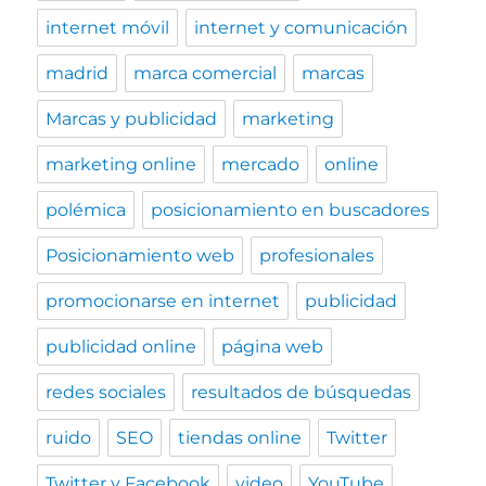
internet móvil
internet y comunicación
madrid
marca comercial
marcas
Marcas y publicidad
marketing
marketing online
mercado
online
polémica
posicionamiento en buscadores
Posicionamiento web
profesionales
promocionarse en internet
publicidad
publicidad online
página web
redes sociales
resultados de búsquedas
ruido
SEO
tiendas online
Twitter
Twitter y Facebook
video
YouTube