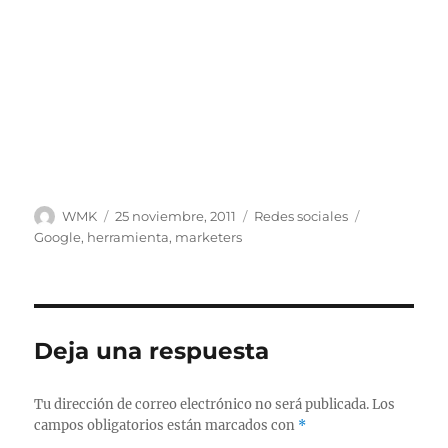
Autor
Publicado
Categorías
Etiquetas
WMK
25 noviembre, 2011
Redes sociales
el
Google
,
herramienta
,
marketers
Deja una respuesta
Tu dirección de correo electrónico no será publicada.
Los
campos obligatorios están marcados con
*