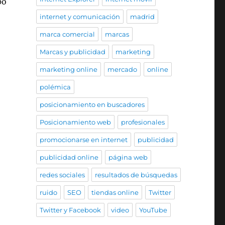
po
internet y comunicación
madrid
marca comercial
marcas
Marcas y publicidad
marketing
marketing online
mercado
online
polémica
posicionamiento en buscadores
Posicionamiento web
profesionales
promocionarse en internet
publicidad
publicidad online
página web
redes sociales
resultados de búsquedas
ruido
SEO
tiendas online
Twitter
Twitter y Facebook
video
YouTube