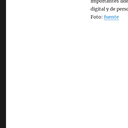
importantes líd
marketers
digital y de per
Foto:
fuente