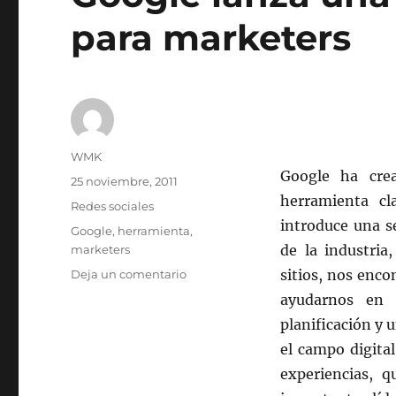
para marketers
Autor
WMK
Google ha cre
Publicado
25 noviembre, 2011
el
herramienta cl
Categorías
Redes sociales
introduce una s
Etiquetas
Google
,
herramienta
,
de la industria
marketers
en
sitios, nos enco
Deja un comentario
Google
ayudarnos en l
lanza
planificación y 
una
nueva
el campo digita
herramienta
experiencias, 
para