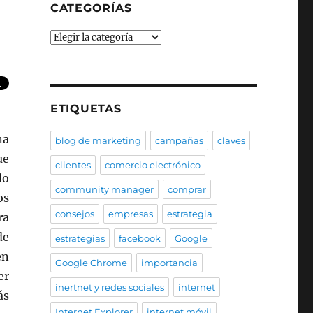
CATEGORÍAS
Categorías
ETIQUETAS
na
blog de marketing
campañas
claves
ue
clientes
comercio electrónico
do
community manager
comprar
os
consejos
empresas
estrategia
ra
de
estrategias
facebook
Google
en
Google Chrome
importancia
er
inertnet y redes sociales
internet
ás
Internet Explorer
internet móvil