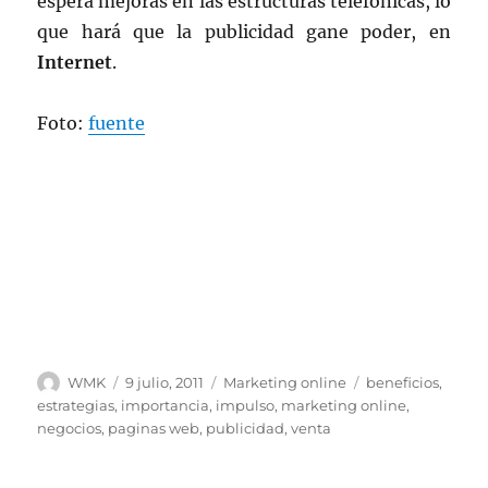
espera mejoras en las estructuras telefónicas, lo
que hará que la publicidad gane poder, en
Internet
.
Foto:
fuente
Autor
Publicado
Categorías
Etiquetas
WMK
9 julio, 2011
Marketing online
beneficios
,
el
estrategias
,
importancia
,
impulso
,
marketing online
,
negocios
,
paginas web
,
publicidad
,
venta