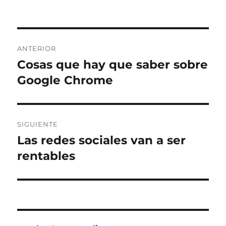
Navegación
ANTERIOR
de
Cosas que hay que saber sobre
Entrada
anterior:
Google Chrome
entradas
SIGUIENTE
Las redes sociales van a ser
Entrada
siguiente:
rentables