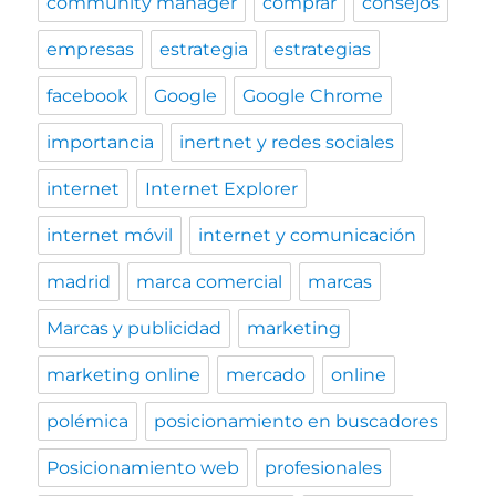
community manager
comprar
consejos
empresas
estrategia
estrategias
facebook
Google
Google Chrome
importancia
inertnet y redes sociales
internet
Internet Explorer
internet móvil
internet y comunicación
madrid
marca comercial
marcas
Marcas y publicidad
marketing
marketing online
mercado
online
polémica
posicionamiento en buscadores
Posicionamiento web
profesionales