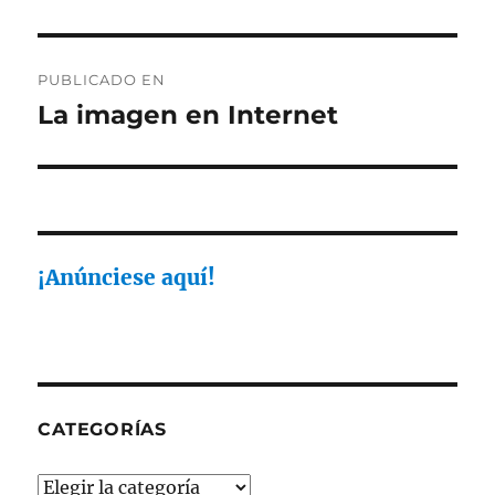
Navegación
PUBLICADO EN
de
La imagen en Internet
entradas
¡Anúnciese aquí!
CATEGORÍAS
Categorías