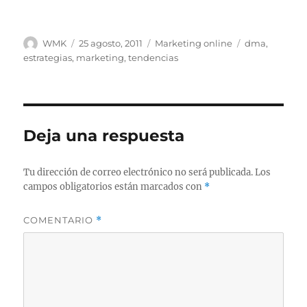
Autor
Publicado
Categorías
Etiquetas
WMK
25 agosto, 2011
Marketing online
dma
,
el
estrategias
,
marketing
,
tendencias
Deja una respuesta
Tu dirección de correo electrónico no será publicada.
Los
campos obligatorios están marcados con
*
COMENTARIO
*