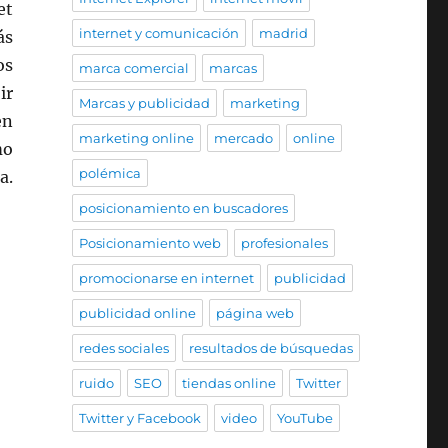
et
internet y comunicación
madrid
ás
os
marca comercial
marcas
ir
Marcas y publicidad
marketing
en
marketing online
mercado
online
mo
polémica
a.
posicionamiento en buscadores
Posicionamiento web
profesionales
promocionarse en internet
publicidad
publicidad online
página web
redes sociales
resultados de búsquedas
ruido
SEO
tiendas online
Twitter
Twitter y Facebook
video
YouTube