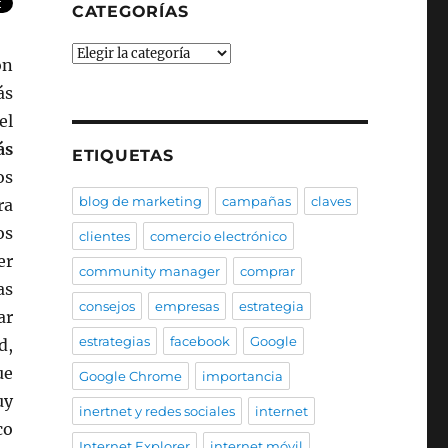
CATEGORÍAS
Categorías
ón
ás
el
ás
ETIQUETAS
os
blog de marketing
campañas
claves
ra
os
clientes
comercio electrónico
er
community manager
comprar
as
consejos
empresas
estrategia
ar
estrategias
facebook
Google
d,
ue
Google Chrome
importancia
uy
inertnet y redes sociales
internet
co
Internet Explorer
internet móvil