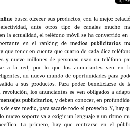
online
busca ofrecer sus productos, con la mejor relaci
 efectividad, ante otros tipo de canales mucho m
 en la actualidad, el teléfono móvil se ha convertido en 
ortante en el ranking de
medios publicitarios m
ay que tener en cuenta que cuatro de cada diez teléfon
s y nueve millones de personas usan su teléfono pa
se a la red, por lo que los anunciantes ven en l
teligentes, un nuevo mundo de oportunidades para pod
alida a sus productos. Para poder beneficiarse de l
a revolución, los anunciantes se ven obligados a adapt
mensajes publicitarios
, y deben conocer, en profundida
cas de este medio, para sacarle todo el provecho. Y, hay q
do nuevo soporte va a exigir un lenguaje y un ritmo m
pecífico. Lo primero, hay que centrarse en el públi