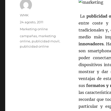
Autor
WMK
La
publicidad 
Publicado
24 agosto, 2011
entre coste y
el
Categorías
Marketing online
tradicionales y,
Etiquetas
campañas
,
marketing
medio más imp
online
,
publicidad movil
,
innovadores
. H
publicidad online
son smartphone
poder conectar
dispositivos in
mostrar y dar s
ventajas de est
sus
formatos y 
las característi
recordar que to
particular y es