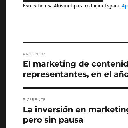
Este sitio usa Akismet para reducir el spam.
Ap
Navegación
ANTERIOR
de
El marketing de contenid
Entrada
anterior:
entradas
representantes, en el añ
SIGUIENTE
La inversión en marketin
Entrada
siguiente:
pero sin pausa